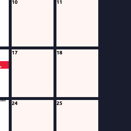
10
11
17
18
ир
бней
24
25