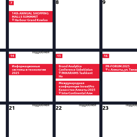
8
9
7
14th ANNUAL SHOPPING
MALLS SUMMMIT
Harbour Grand Kowloo
подробней
14
15
16
Информационные
Brand Analytics
PR-FORUM 2025
системы и технологии
Conference Uzbekistan
г. Алматы, ул. Тим
2025
PANARAMS Tashkent
Ho
Международная
конференция InvestPro
Казахстан Алматы 2025
InterContinental Алм
подробней
подробней
подро
21
22
23