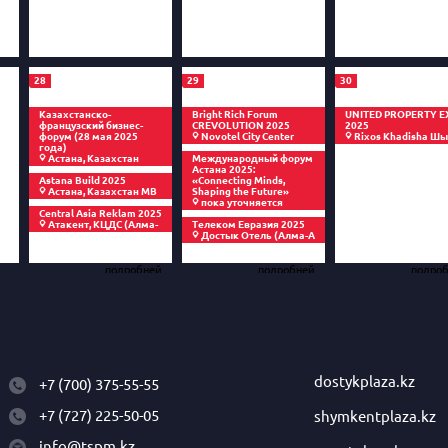
28
29
30
Казахстанско-
Bright Rich Forum
UNITED PROPERTY E
французский бизнес-
CREVOLUTION 2025
2025
форум (28 мая 2025
Novotel City Center
Rixos Khadisha Ш
года)
Астана, Казахстан
Международный форум
Астана 2025:
Astana Build 2025
«Connecting Minds,
Астана, Казахстан МВ
Shaping the Future»
пока уточняется
Central Asia Reklam 2025
Атакент, КЦДС (Алма-
Телеком Евразия 2025
Достык Отель (Алма-А
подробней
подробней
подро
dostykplaza.kz
+7 (700) 375-55-55
+7 (727) 225-50-05
shymkentplaza.kz
info@tspm.kz