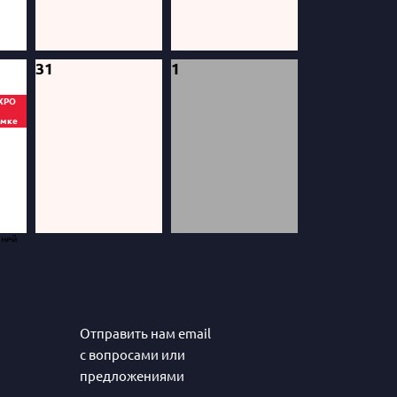
31
1
XPO
ымке
бней
Отправить нам email
с вопросами или
предложениями