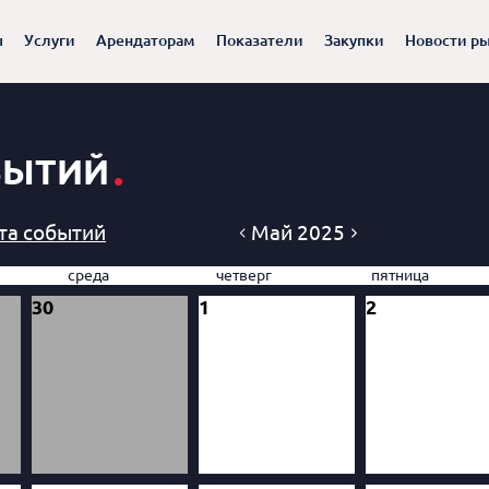
ы
Услуги
Арендаторам
Показатели
Закупки
Новости р
.
БЫТИЙ
Май 2025
та событий
среда
четверг
пятница
30
1
2