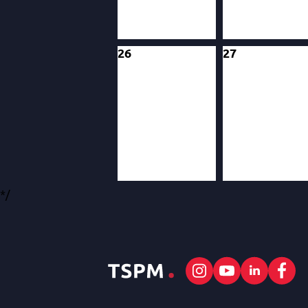
26
27
*/