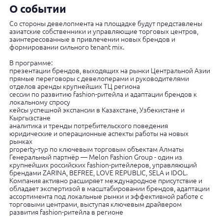
О событии
Со стороны девелопмента на площадке будут представлены
азиатские собственники и управляющие торговых центров,
заинтересованные в привлечении новых брендов и
формировании сильного tenant mix.
В программе:
презентации брендов, выходящих на рынки Центральной Азии
прямые переговоры с девелоперами и руководителями
отделов аренды крупнейших ТЦ региона
сессии по развитию fashion-ритейла и адаптации брендов к
локальному спросу
кейсы успешной экспансии в Казахстане, Узбекистане и
Кыргызстане
аналитика и тренды потребительского поведения
юридические и операционные аспекты работы на новых
рынках
property-тур по ключевым торговым объектам Алматы
Генеральный партнёр — Melon Fashion Group - один из
крупнейших российских fashion-ритейлеров, управляющий
брендами ZARINA, BEFREE, LOVE REPUBLIC, SELA и IDOL.
Компания активно расширяет международное присутствие и
обладает экспертизой в масштабировании брендов, адаптации
ассортимента под локальные рынки и эффективной работе с
торговыми центрами, выступая ключевым драйвером
развития fashion-ритейла в регионе