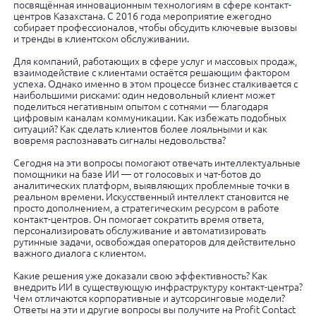
посвящённая инновационным технологиям в сфере контакт-
центров Казахстана. С 2016 года мероприятие ежегодно
собирает профессионалов, чтобы обсудить ключевые вызовы
и тренды в клиентском обслуживании.
Для компаний, работающих в сфере услуг и массовых продаж,
взаимодействие с клиентами остаётся решающим фактором
успеха. Однако именно в этом процессе бизнес сталкивается с
наибольшими рисками: один недовольный клиент может
поделиться негативным опытом с сотнями — благодаря
цифровым каналам коммуникации. Как избежать подобных
ситуаций? Как сделать клиентов более лояльными и как
вовремя распознавать сигналы недовольства?
Сегодня на эти вопросы помогают отвечать интеллектуальные
помощники на базе ИИ — от голосовых и чат-ботов до
аналитических платформ, выявляющих проблемные точки в
реальном времени. Искусственный интеллект становится не
просто дополнением, а стратегическим ресурсом в работе
контакт-центров. Он помогает сократить время ответа,
персонализировать обслуживание и автоматизировать
рутинные задачи, освобождая операторов для действительно
важного диалога с клиентом.
Какие решения уже доказали свою эффективность? Как
внедрить ИИ в существующую инфраструктуру контакт-центра?
Чем отличаются корпоративные и аутсорсинговые модели?
Ответы на эти и другие вопросы вы получите на Profit Contact