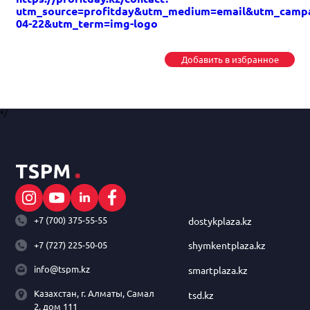
utm_source=profitday&utm_medium=email&utm_campai
04-22&utm_term=img-logo
Добавить в избранное
*/
+7 (700) 375-55-55
dostykplaza.kz
+7 (727) 225-50-05
shymkentplaza.kz
info@tspm.kz
smartplaza.kz
Казахстан, г. Алматы, Самал
tsd.kz
2, дом 111