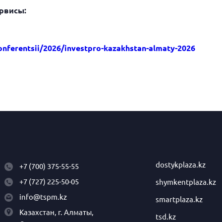
рвисы:
onferentsii/2026/investpro-kazakhstan-almaty-2026
dostykplaza.kz
+7 (700) 375-55-55
+7 (727) 225-50-05
shymkentplaza.kz
info@tspm.kz
smartplaza.kz
Казахстан, г. Алматы,
tsd.kz