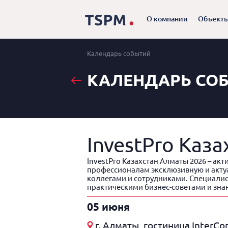
О компании
Объект
Календарь событий
КАЛЕНДАРЬ СО
InvestPro Каз
InvestPro Казахстан Алматы 2026 – ак
профессионалам эксклюзивную и акту
коллегами и сотрудниками. Специалист
практическими бизнес-советами и знан
05 июня
г. Алматы, гостиница InterCo