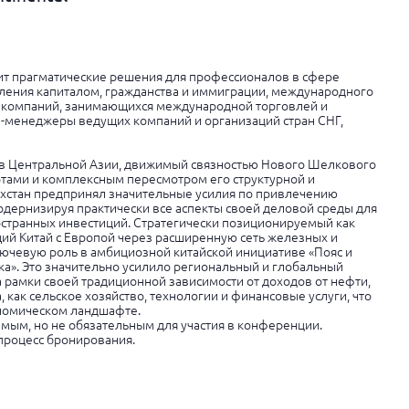
жит прагматические решения для профессионалов в сфере
вления капиталом, гражданства и иммиграции, международного
ля компаний, занимающихся международной торговлей и
-менеджеры ведущих компаний и организаций стран СНГ,
й в Центральной Азии, движимый связностью Нового Шелкового
тами и комплексным пересмотром его структурной и
ахстан предпринял значительные усилия по привлечению
одернизируя практически все аспекты своей деловой среды для
странных инвестиций. Стратегически позиционируемый как
ий Китай с Европой через расширенную сеть железных и
лючевую роль в амбициозной китайской инициативе «Пояс и
яжка». Это значительно усилило региональный и глобальный
а рамки своей традиционной зависимости от доходов от нефти,
, как сельское хозяйство, технологии и финансовые услуги, что
ономическом ландшафте.
мым, но не обязательным для участия в конференции.
 процесс бронирования.