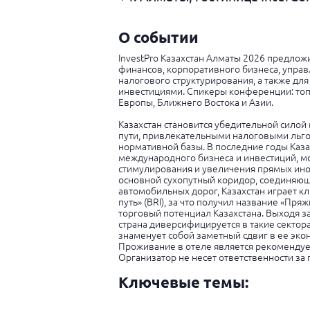
О событии
InvestPro Казахстан Алматы 2026 предло
финансов, корпоративного бизнеса, упра
налогового структурирования, а также д
инвестициями. Спикеры конференции: топ
Европы, Ближнего Востока и Азии.
Казахстан становится убедительной сило
пути, привлекательными налоговыми льго
нормативной базы. В последние годы Каз
международного бизнеса и инвестиций, м
стимулирования и увеличения прямых ино
основной сухопутный коридор, соединяющ
автомобильных дорог, Казахстан играет к
путь» (BRI), за что получил название «Пр
торговый потенциал Казахстана. Выходя з
страна диверсифицируется в такие сектора
знаменует собой заметный сдвиг в ее эк
Проживание в отеле является рекомендуе
Организатор не несет ответственности за
Ключевые темы: