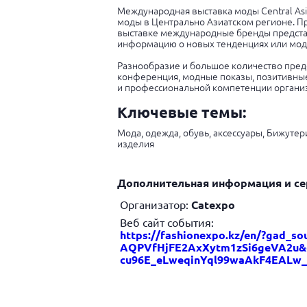
Международная выставка моды Central Asi
моды в Центрально Азиатском регионе. П
выставке международные бренды представ
информацию о новых тенденциях или мод
Разнообразие и большое количество пред
конференция, модные показы, позитивны
и профессиональной компетенции органи
Ключевые темы:
Мода, одежда, обувь, аксессуары, Бижутер
изделия
Дополнительная информация и се
Организатор:
Catexpo
Веб сайт события:
https://fashionexpo.kz/en/?gad
AQPVfHjFE2AxXytm1zSi6geVA2u&
cu96E_eLweqinYql99waAkF4EALw