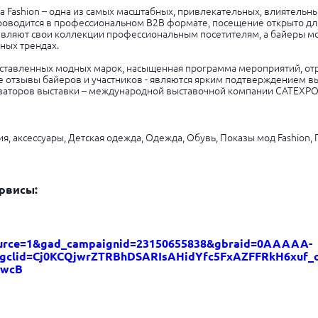
a Fashion – одна из самых масштабных, привлекательных, влиятельн
роводится в профессиональном B2B формате, посещение открыто для
ляют свои коллекции профессиональным посетителям, а байеры могу
ных трендах.
ставленных модных марок, насыщенная программа мероприятий, отр
е отзывы байеров и участников - являются ярким подтверждением 
заторов выставки – международной выставочной компании CATEXPO
ия, аксессуары, Детская одежда, Одежда, Обувь, Показы мод Fashion
рвисы:
_source=1&gad_campaignid=23150655838&gbraid=0AAAAA-
gclid=Cj0KCQjwrZTRBhDSARIsAHidYfc5FxAZFFRkH6xuf
_wcB