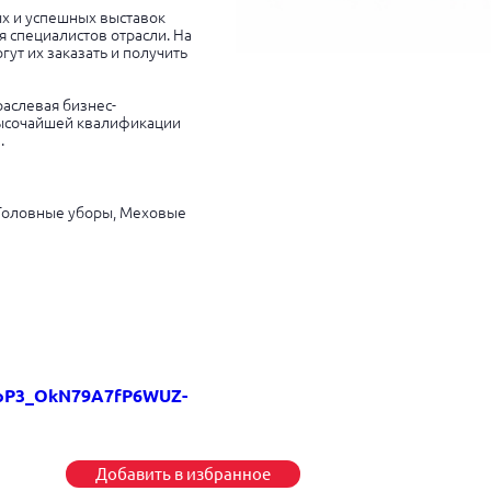
ых и успешных выставок
 специалистов отрасли. На
т их заказать и получить
аслевая бизнес-
высочайшей квалификации
.
, Головные уборы, Меховые
_oP3_OkN79A7fP6WUZ-
Добавить в избранное