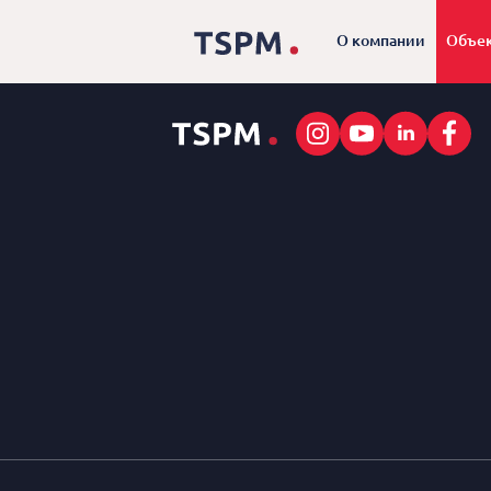
*/
О компании
Объе