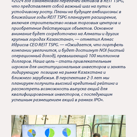
«2024 год ознаменован передачей активов в REIT TSPG,
что представляет собой важный шаг на пути к
устойчивому росту. Планы на будущее амбициозны: в
ближайшие годы REIT TSPG планирует расширение,
включая строительство новых торговых центров и
приобретение действующих объектов. Основное
внимание будет сосредоточено на Алматы и других
крупных городах Казахстана», — отметил Алмас
Идрисов CEO REIT TSPG. — «Ожидается, что портфель
компании увеличится, и будет достигнут NOI (чистый
операционный доход), превышающий 100 миллионов
долларов. Наша цель – стать привлекательным
игроком для институциональных инвесторов и занять
лидирующую позицию на рынке Казахстана и
ближнего зарубежья. В перспективе 2-3 лет мы
планируем получить высокий кредитный рейтинг и
рассмотреть возможность выпуска акций для
квалифицированных инвесторов, с последующим
успешным размещением акций в рамках IPO».