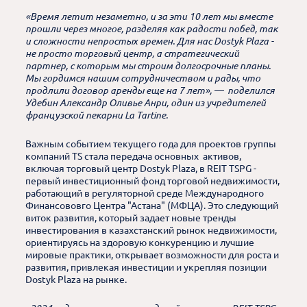
«Время летит незаметно, и за эти 10 лет мы вместе
прошли через многое, разделяя как радости побед, так
и сложности непростых времен. Для нас Dostyk Plaza -
не просто торговый центр, а стратегический
партнер, с которым мы строим долгосрочные планы.
Мы гордимся нашим сотрудничеством и рады, что
продлили договор аренды еще на 7 лет», — поделился
Удебин Александр Оливье Анри, один из учредителей
французской пекарни La Tartine.
Важным событием текущего года для проектов группы
компаний TS стала передача основных активов,
включая торговый центр Dostyk Plaza, в REIT TSPG -
первый инвестиционный фонд торговой недвижимости,
работающий в регуляторной среде Международного
Финансововго Центра "Астана" (МФЦА). Это следующий
виток развития, который задает новые тренды
инвестирования в казахстанский рынок недвижимости,
ориентируясь на здоровую конкуренцию и лучшие
мировые практики, открывает возможности для роста и
развития, привлекая инвестиции и укрепляя позиции
Dostyk Plaza на рынке.