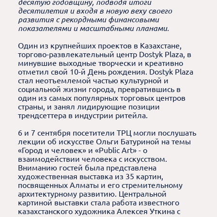
десятую годовщину, подводя итоги
десятилетия и входя в новую веху своего
развития с рекордными финансовыми
показателями и масштабными планами.
Один из крупнейших проектов в Казахстане,
торгово-развлекательный центр Dostyk Plaza, в
минувшие выходные творчески и креативно
отметил свой 10-й День рождения. Dostyk Plaza
стал неотъемлемой частью культурной и
социальной жизни города, превратившись в
один из самых популярных торговых центров
страны, и занял лидирующие позиции
трендсеттера в индустрии ритейла.
6 и 7 сентября посетители ТРЦ могли послушать
лекции об искусстве Ольги Батуриной на темы
«Город и человек» и «Public Art» - о
взаимодействии человека с искусством.
Вниманию гостей была представлена
художественная выставка из 35 картин,
посвященных Алматы и его стремительному
архитектурному развитию. Центральной
картиной выставки стала работа известного
казахстанского художника Алексея Уткина с