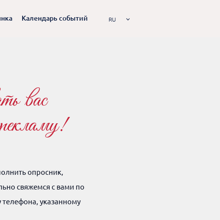
ынка
Календарь событий
RU
ть вас
 рекламу!
полнить опросник,
льно свяжемся с вами по
у телефона, указанному