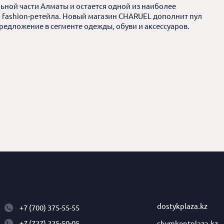
ьной части Алматы и остается одной из наиболее
 fashion-ретейла. Новый магазин CHARUEL дополнит пул
предложение в сегменте одежды, обуви и аксессуаров.
dostykplaza.kz
+7 (700) 375-55-55
+7 (727) 225-50-05
shymkentplaza.kz