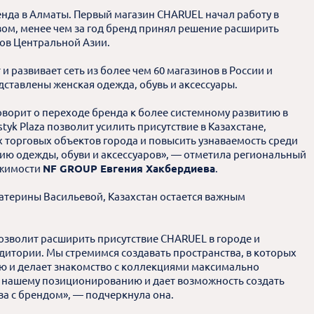
енда в Алматы. Первый магазин CHARUEL начал работу в
азом, менее чем за год бренд принял решение расширить
ов Центральной Азии.
и развивает сеть из более чем 60 магазинов в России и
дставлены женская одежда, обувь и аксессуары.
оворит о переходе бренда к более системному развитию в
yk Plaza позволит усилить присутствие в Казахстане,
 торговых объектов города и повысить узнаваемость среди
ию одежды, обуви и аксессуаров», — отметила региональный
ижимости
NF GROUP Евгения Хакбердиева
.
атерины Васильевой, Казахстан остается важным
озволит расширить присутствие CHARUEL в городе и
дитории. Мы стремимся создавать пространства, в которых
ю и делает знакомство с коллекциями максимально
т нашему позиционированию и дает возможность создать
а с брендом», — подчеркнула она.