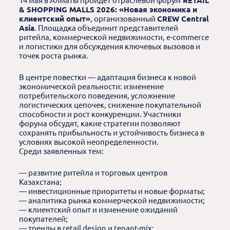
14 мая в Алматы пройдет отраслевой форум
RETAIL
& SHOPPING MALLS 2026: «Новая экономика и
клиентский опыт»
, организованный
CREW Central
Asia
. Площадка объединит представителей
ритейла, коммерческой недвижимости, e-commerce
и логистики для обсуждения ключевых вызовов и
точек роста рынка.
В центре повестки — адаптация бизнеса к новой
экономической реальности: изменение
потребительского поведения, усложнение
логистических цепочек, снижение покупательной
способности и рост конкуренции. Участники
форума обсудят, какие стратегии позволяют
сохранять прибыльность и устойчивость бизнеса в
условиях высокой неопределенности.
Среди заявленных тем:
— развитие ритейла и торговых центров
Казахстана;
— инвестиционные приоритеты и новые форматы;
— аналитика рынка коммерческой недвижимости;
— клиентский опыт и изменение ожиданий
покупателей;
— тренды в retail design и tenant-mix;