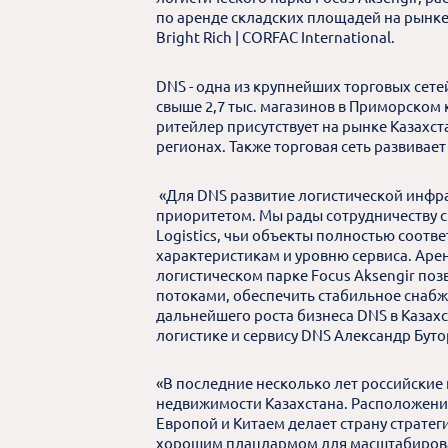
по аренде складских площадей на рынке 
Bright Rich | CORFAC International.
DNS - одна из крупнейших торговых сетей
свыше 2,7 тыс. магазинов в Приморском к
ритейлер присутствует на рынке Казахста
регионах. Также торговая сеть развивает
«Для DNS развитие логистической инфра
приоритетом. Мы рады сотрудничеству 
Logistics, чьи объекты полностью соотв
характеристикам и уровню сервиса. Аре
логистическом парке Focus Aksengir по
потоками, обеспечить стабильное снабж
дальнейшего роста бизнеса DNS в Казах
логистике и сервису DNS Александр Буто
«В последние несколько лет российские
недвижимости Казахстана. Расположени
Европой и Китаем делает страну стратег
хорошим плацдармом для масштабирован