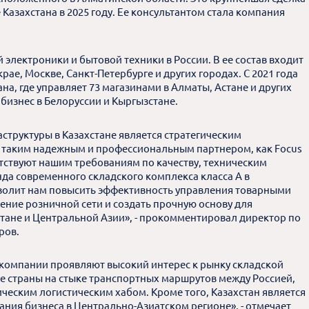
Казахстана в 2025 году. Ее консультантом стала компания
 электроники и бытовой техники в России. В ее состав входит
рае, Москве, Санкт-Петербурге и других городах. С 2021 года
на, где управляет 73 магазинами в Алматы, Астане и других
 бизнес в Белоруссии и Кыргызстане.
структуры в Казахстане является стратегическим
с таким надежным и профессиональным партнером, как Focus
етствуют нашим требованиям по качеству, техническим
нда современного складского комплекса класса А в
зволит нам повысить эффективность управления товарными
ение розничной сети и создать прочную основу для
стане и Центральной Азии», - прокомментировал директор по
ров.
 компании проявляют высокий интерес к рынку складской
е страны на стыке транспортных маршрутов между Россией,
ическим логистическим хабом. Кроме того, Казахстан является
ия бизнеса в Центрально-Азиатском регионе», - отмечает