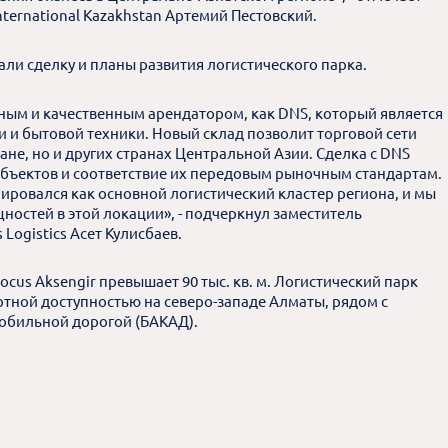
International Kazakhstan Артемий Пестовский.
али сделку и планы развития логистического парка.
ным и качественным арендатором, как DNS, который является
 и бытовой техники. Новый склад позволит торговой сети
ане, но и других странах Центральной Азии. Сделка с DNS
объектов и соответствие их передовым рыночным стандартам.
ровался как основной логистический кластер региона, и мы
стей в этой локации», - подчеркнул заместитель
Logistics Асет Кулисбаев.
us Aksengir превышает 90 тыс. кв. м. Логистический парк
ртной доступностью на северо-западе Алматы, рядом с
обильной дорогой (БАКАД).