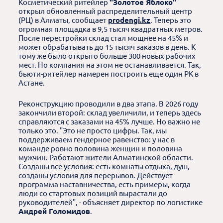
Косметический ритейлер
"Золотое Яблоко"
открыл обновленный распределительный центр
(РЦ) в Алматы, сообщает
prodengi.kz
. Теперь это
огромная площадка в 9,5 тысяч квадратных метров.
После перестройки склад стал мощнее на 45% и
может обрабатывать до 15 тысяч заказов в день. К
тому же было открыто больше 300 новых рабочих
мест. Но компания на этом не останавливается. Так,
бьюти-ритейлер намерен построить еще один РК в
Астане.
Реконструкцию проводили в два этапа. В 2026 году
закончили второй: склад увеличили, и теперь здесь
справляются с заказами на 45% лучше. Но важно не
только это. "Это не просто цифры. Так, мы
поддерживаем гендерное равенство: у нас в
команде ровно половина женщин и половина
мужчин. Работают жители Алматинской области.
Созданы все условия: есть комнаты отдыха, душ,
созданы условия для перерывов. Действует
программа наставничества, есть примеры, когда
люди со стартовых позиций вырастали до
руководителей", - объясняет директор по логистике
Андрей Голомидов
.