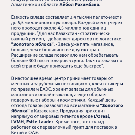
Алматинской области
Айбол Рахимбаев
.
Емкость склада составляет 3,4 тысячи палето-мест и
до 6,5 миллионов штук товара. Каждый месяц через
него проходит около 4,5 миллионов единиц
продукции. "Для нас Казахстан - стратегически
важный регион, - добавляет директор по логистике
"Золотого Яблока"
. - Здесь уже пять магазинов,
больше, чем в большинстве других стран.
Расширение склада позволило нам обрабатывать
больше 300 тысяч товаров в сутки. Так что заказы по
всей стране будут приходить еще быстрее".
В настоящее время центр принимает товары от
местных и зарубежных поставщиков, клеит стикеры
по правилам ЕАЭС, хранит запасы для обычных
магазинов и онлайн-заказов, а еще собирает
подарочные наборы и косметички. Каждый день
отсюда товары развозят во все магазины
"Золотого
Яблока"
в Казахстане. Продукция приходит
напрямую от мировых гигантов вроде
L'Orеal,
LVMH, Estle Lauder
. Кроме того, этот склад
работает как перевалочный пункт для поставок в
Китай и ОАЭ.