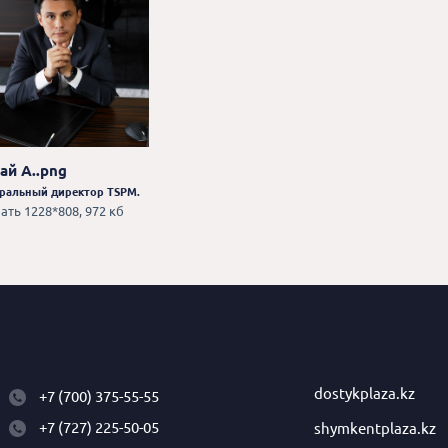
ай А..png
ральный директор TSPM.
ать 1228*808, 972 кб
dostykplaza.kz
+7 (700) 375-55-55
+7 (727) 225-50-05
shymkentplaza.kz