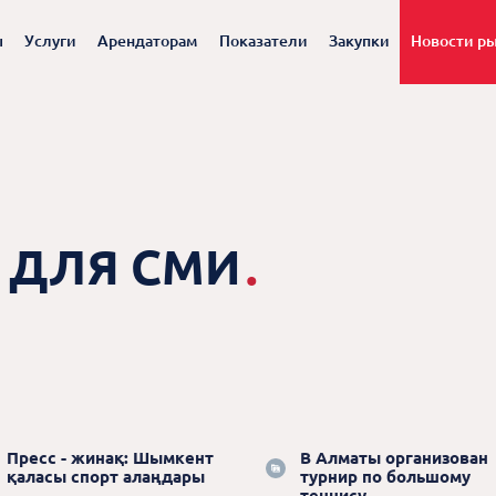
ы
Услуги
Арендаторам
Показатели
Закупки
Новости р
 ДЛЯ СМИ
.
Пресс - жинақ: Шымкент
В Алматы организован
қаласы спорт алаңдары
турнир по большому
теннису...