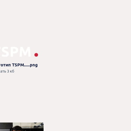
отип TSPM.....png
ать 3 кб