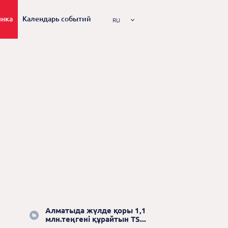
ынка
Календарь событий
RU
Алматыда жүлде қоры 1,1
млн.теңгені құрайтын TS...