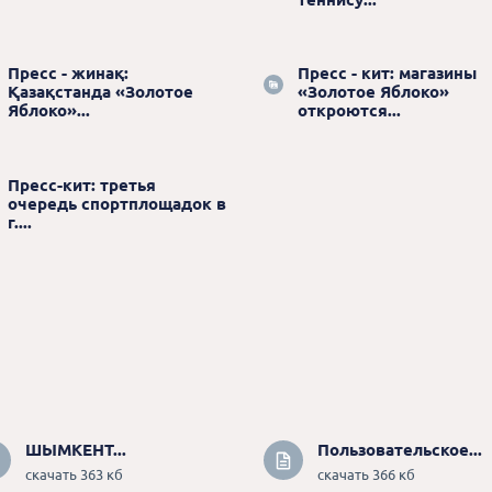
Пресс - жинақ:
Пресс - кит: магазины
Қазақстанда «Золотое
«Золотое Яблоко»
Яблоко»...
откроются...
Пресс-кит: третья
очередь спортплощадок в
г....
ШЫМКЕНТ...
Пользовательское...
скачать 363 кб
скачать 366 кб