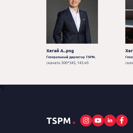
Хегай А..png
Хег
Генеральный директор TSPM.
Гене
скачать 300*345, 143 кб
скач
*/