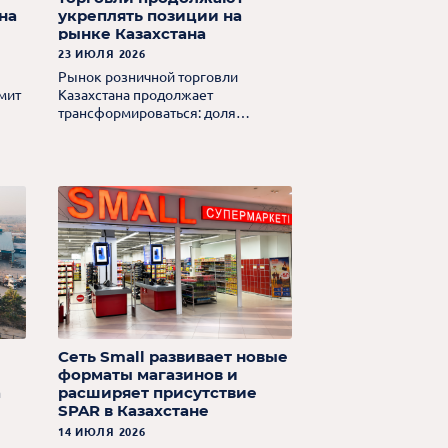
на
укреплять позиции на
рынке Казахстана
23 ИЮЛЯ 2026
Рынок розничной торговли
мит
Казахстана продолжает
трансформироваться: доля
современных торговых сетей и
электронной коммерции растет,
тогда как традиционная розница
постепенно сокращает свое
присутствие.
Сеть Small развивает новые
форматы магазинов и
а
расширяет присутствие
SPAR в Казахстане
14 ИЮЛЯ 2026