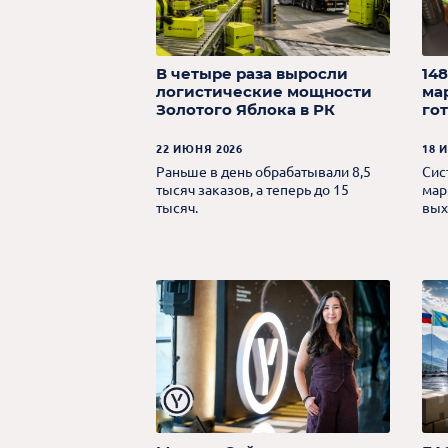
В четыре раза выросли
14
логистические мощности
ма
Золотого Яблока в РК
го
22 ИЮНЯ 2026
18 
Раньше в день обрабатывали 8,5
Сис
тысяч заказов, а теперь до 15
мар
тысяч.
вых