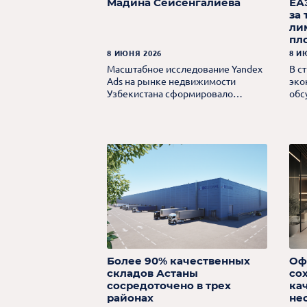
Мадина Сейсенгалиева
ЕА
за
ли
пл
8 ИЮНЯ 2026
8 И
Масштабное исследование Yandex
В с
Ads на рынке недвижимости
эко
Узбекистана сформировало
обс
актуальный портрет покупателя и
вне
выявило ключевые тенденции
кот
рынка.
изм
тор
Более 90% качественных
Оф
складов Астаны
со
сосредоточено в трех
ка
районах
не