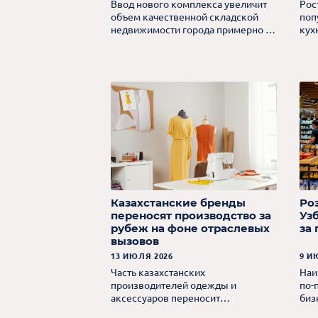
Ввод нового комплекса увеличит
Рос
объем качественной складской
поп
недвижимости города примерно в
кух
3,7 раза.
Казахстанские бренды
Ро
переносят производство за
Уз
рубеж на фоне отраслевых
за
вызовов
13 ИЮЛЯ 2026
9 И
Часть казахстанских
Наи
производителей одежды и
по-
аксессуаров переносит
биз
производственные мощности в
кру