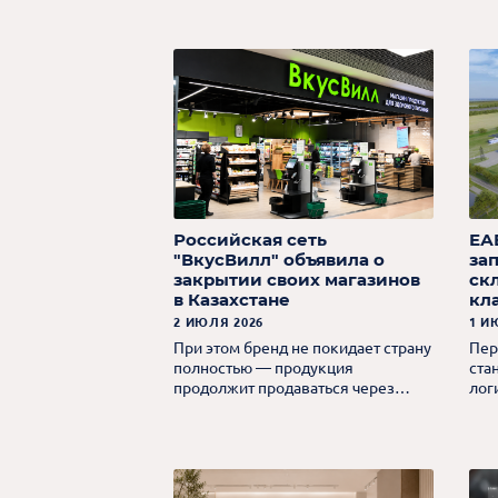
другие страны, сохраняя при этом
18,
управление бизнесом и продажи в
Казахстане.
Российская сеть
ЕАБ
"ВкусВилл" объявила о
за
закрытии своих магазинов
ск
в Казахстане
кл
2 ИЮЛЯ 2026
1 И
При этом бренд не покидает страну
Пер
полностью — продукция
ста
продолжит продаваться через
лог
маркетплейсы и партнерские
А+ 
торговые сети.
пло