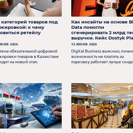
8 категорий товаров под
Как инсайты на основе B
ркировкой: к чему
Data помогли
товиться ретейлу
сгенерировать 2 млрд те
выручки. Кейс Dostyk Pl
ИЮНЯ 2026
12 ИЮНЯ 2026
тема обязательной цифровой
Digital Business выяснил, поче
кировки товаров в Казахстане
возможность не платить за
одит на новый этап.
парковку работает лучше скидо
как превратить разовый визит 
ТРЦ в управляемый lifecycle и
почему большой трафик – не
главное.