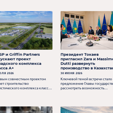
5%.
международных организаций.
Р и Griffin Partners
Президент Токаев
пускают проект
пригласил Zara и Massim
ладского комплекса
Dutti развернуть
асса А+
производство в Казахста
ЮЛЯ 2026
30 ИЮНЯ 2026
вым совместным проектом
Ключевой темой встречи стало
нет строительство
предложение Главы государств
истического комплекса класса
рассмотреть возможность
Griffin Логопарк Алматы общей
локализации части текстильног
щадью 125,4 тыс. кв. м.
производства брендов группы 
территории Казахстана.