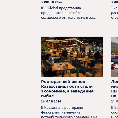
ст
3 ИЮНЯ 2026
3 И
IBC Global представила
Экс
предварительный обзор
рас
складского рынка столицы за
сто
первое полугодие 2026 года.
опе
жде
Ресторанный рынок
Ло
Казахстана: гости стали
ин
экономнее, а заведения
Кы
гибче
но
26 МАЯ 2026
21 
В Казахстане рестораны
В Б
фиксируют изменение
сос
потребительского поведения на
Glo