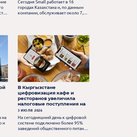
ние
Сегодня Small работает в 16
го
городах Казахстана и, по данным
сти
компании, обслуживает около 7,5
млн посетителей ежемесячно.
ой
В Кыргызстане
цифровизация кафе и
ресторанов увеличила
налоговые поступления на
60%
3 ИЮЛЯ 2026
 на
На сегодняшний день к цифровой
о и
системе подключено более 95%
заведений общественного питания
Оша.