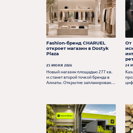
Fashion-бренд CHARUEL
От
откроет магазин в Dostyk
ис
Plaza
ин
ре
25 ИЮНЯ 2026
24 
Новый магазин площадью 277 кв.
Каз
м станет второй точкой бренда в
про
Алматы. Открытие запланировано
циф
на июль 2026 года.
рос
раз