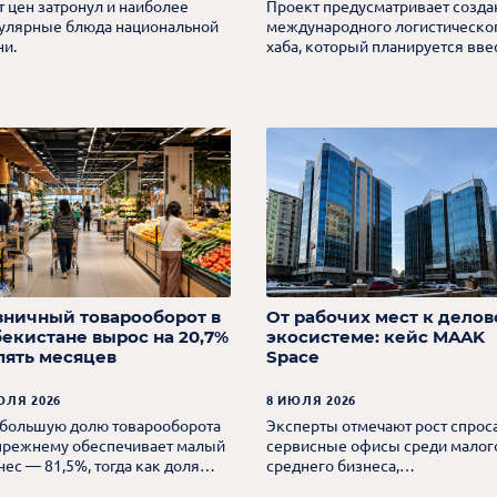
т цен затронул и наиболее
Проект предусматривает созда
улярные блюда национальной
международного логистическо
ни.
хаба, который планируется вве
в эксплуатацию до запуска
железной дороги Китай —
Кыргызстан — Узбекистан.
зничный товарооборот в
От рабочих мест к делов
бекистане вырос на 20,7%
экосистеме: кейс MAAK
 пять месяцев
Space
ЮЛЯ 2026
8 ИЮЛЯ 2026
большую долю товарооборота
Эксперты отмечают рост спроса
прежнему обеспечивает малый
сервисные офисы среди малог
нес — 81,5%, тогда как доля
среднего бизнеса,
пных предприятий составляет
технологических компаний и