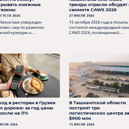
крывать книжные
тренды отрасли обсудят 
газины
саммите CAWS 2026
ВГУСТА 2026
27 ИЮЛЯ 2026
збекистане утвержден
15 октября 2026 года в Алматы
плекс мер по развитию
состоится международный сам
жной культуры и
CAWS 2026, посвященный
уляризации чтения.
развитию складской и
логистической недвижимости
Центральной Азии.
ход в ресторан в Грузии
В Ташкентской области
ал дороже: за год цены
построят три
росли на 11%
логистических центра з
$900 млн
ИЮЛЯ 2026
15 ИЮЛЯ 2026