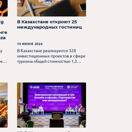
ig
В Казахстане откроют 25
международных гостиниц
нге
aza
10 ИЮНЯ 2026
му
В Казахстане реализуются 328
инвестиционных проектов в сфере
к,
туризма общей стоимостью 1,3
в
трлн тенге.