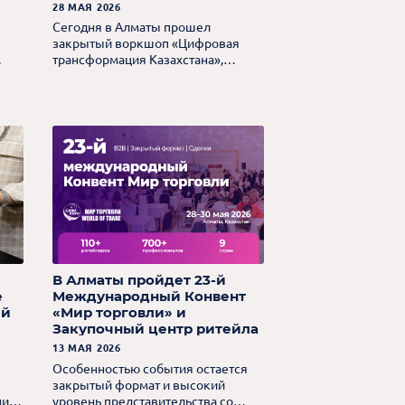
Хегай
28 МАЯ 2026
Сегодня в Алматы прошел
закрытый воркшоп «Цифровая
.
трансформация Казахстана»,
организованный InfoLine и Yandex
Qazaqstan, где партнер TSPM.
Алексей Хегай выступил в
пленарной дискуссии о
цифровизации бизнеса и
коммерческой недвижимости.
В Алматы пройдет 23-й
е
Международный Конвент
ей
«Мир торговли» и
Закупочный центр ритейла
Евразии
13 МАЯ 2026
Особенностью события остается
закрытый формат и высокий
нию
уровень представительства со