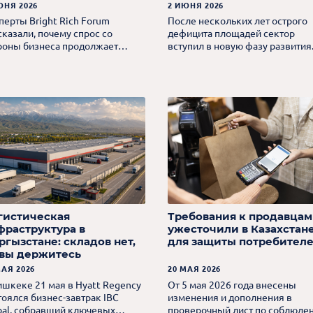
роительство
ЮНЯ 2026
2 ИЮНЯ 2026
перты Bright Rich Forum
После нескольких лет острого
сказали, почему спрос со
дефицита площадей сектор
роны бизнеса продолжает
вступил в новую фазу развития
режать предложение и что
т рынок в ближайшие годы.
гистическая
Требования к продавцам
фраструктура в
ужесточили в Казахстан
ргызстане: складов нет,
для защиты потребител
 вы держитесь
МАЯ 2026
20 МАЯ 2026
ишкеке 21 мая в Hyatt Regency
От 5 мая 2026 года внесены
тоялся бизнес-завтрак IBC
изменения и дополнения в
bal, собравший ключевых
проверочный лист по соблюде