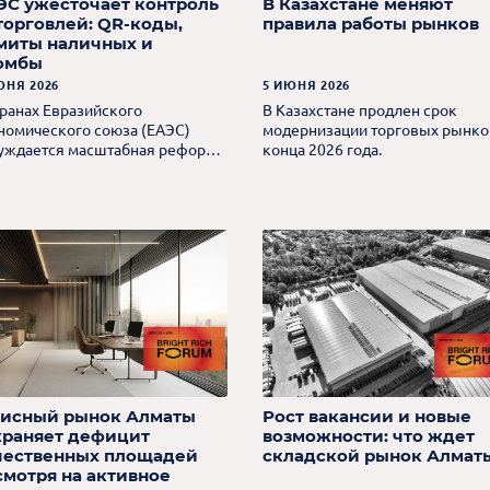
ЭС ужесточает контроль
В Казахстане меняют
 торговлей: QR-коды,
правила работы рынков
миты наличных и
омбы
ЮНЯ 2026
5 ИЮНЯ 2026
транах Евразийского
В Казахстане продлен срок
номического союза (ЕАЭС)
модернизации торговых рынко
уждается масштабная реформа
конца 2026 года.
шнеэкономических процессов,
орая может существенно
енить правила трансграничной
говли.
исный рынок Алматы
Рост вакансии и новые
храняет дефицит
возможности: что ждет
чественных площадей
складской рынок Алмат
смотря на активное