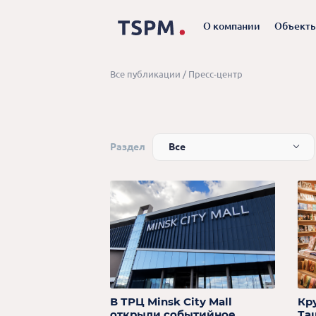
О компании
Объект
Все публикации
/
Пресс-центр
Раздел
Все
В ТРЦ Minsk City Mall
Кр
открыли событийное
Та