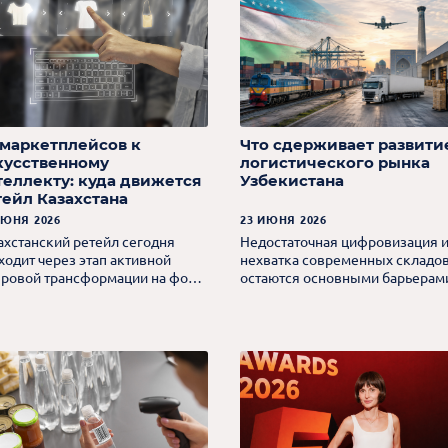
 маркетплейсов к
Что сдерживает развити
кусственному
логистического рынка
теллекту: куда движется
Узбекистана
тейл Казахстана
ИЮНЯ 2026
23 ИЮНЯ 2026
ахстанский ретейл сегодня
Недостаточная цифровизация 
ходит через этап активной
нехватка современных складо
ровой трансформации на фоне
остаются основными барьерам
та электронной коммерции и
для бизнеса, считают эксперты.
вития технологий ИИ.