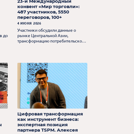
23-й Международный
конвент «Мир торговли»:
487 участников, 5550
переговоров, 100+
потенциальных сделок
4 ИЮНЯ 2026
Участники обсудили данные о
в до
рынке Центральной Азии,
трансформацию потребительского
поведения, развитие FMCG- и non-
food-ритейла, автоматизацию,
цифровизацию и применение AI-
инструментов.
Цифровая трансформация
как инструмент бизнеса:
ы
экспертная позиция
партнера TSPM. Алексея