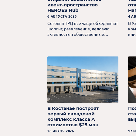
ивент-пространство
от
HEROES Hub
ма
6 АВГУСТА 2026
4 А
Сегодня ТРЦ все чаще объединяют
В У
шопинг, развлечения, деловую
ком
активность и общественные
кни
функции, создавая новые
поп
сценарии посещения и увеличивая
ценность объекта для посетителей.
В Костанае построят
По
первый складской
ст
комплекс класса А
вы
стоимостью $25 млн
20 ИЮЛЯ 2026
17 