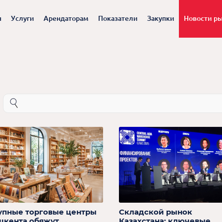
ы
Услуги
Арендаторам
Показатели
Закупки
Новости р
упные торговые центры
Складской рынок
шкента обяжут
Казахстана: ключевые