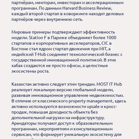
партнёрам, менторам, инвесторам и акселерационным
программам. По данным Harvard Business Review,
каждый второй стартап в коворкинге находит деловых
партнёров через внутреннюю сеть.
Мировые примеры подтверждают эффективность
модели. Station F в Париже объединяет более 1000
стартапов и корпоративных акселераторов, CIC в
Бостоне стал ядром стартап-движения при MIT, а
индийский T-Hub соединяет технологический бизнес с
государственной инновационной политикой. В этих
хабах создаются не просто офисы, а целостные
экосистемы роста.
Казахстан активно следует этим трендам. MOST IT Hub
реализует локальную версию глобальной модели,
развивая инновационное управление недвижимостью.
В отличие от классического property management, здесь
активно используются возможности upsale и кросс-
продаж, повышая доходность объекта без
дополнительной нагрузки на инфраструктуру.
Арендаторы получают доступ к образовательным
программам, мероприятиям и консультационным
сервисам, что формирует уникальную экосистему для