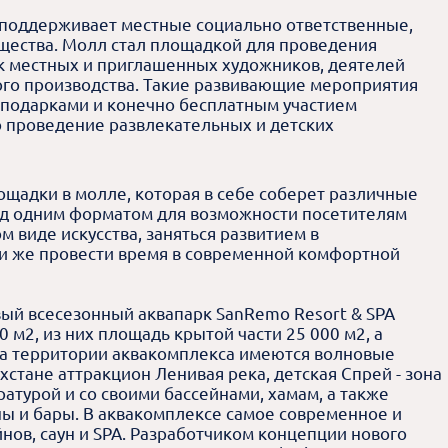
о поддерживает местные социально ответственные,
щества. Молл стал площадкой для проведения
к местных и приглашенных художников, деятелей
ного производства. Такие развивающие мероприятия
с подарками и конечно бесплатным участием
о проведение развлекательных и детских
ощадки в молле, которая в себе соберет различные
од одним форматом для возможности посетителям
м виде искусства, заняться развитием в
и же провести время в современной комфортной
вый всесезонный аквапарк SanRemo Resort & SPA
 м2, из них площадь крытой части 25 000 м2, а
 на территории аквакомплекса имеются волновые
хстане аттракцион Ленивая река, детская Спрей - зона
ературой и со своими бассейнами, хамам, а также
ны и бары. В аквакомплексе самое современное и
нов, саун и SPA. Разработчиком концепции нового