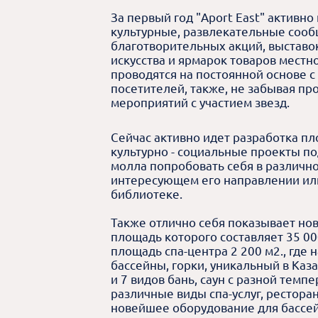
За первый год "Aport East" активн
культурные, развлекательные сооб
благотворительных акций, выставо
искусства и ярмарок товаров мест
проводятся на постоянной основе 
посетителей, также, не забывая пр
мероприятий с участием звезд.
Сейчас активно идет разработка пл
культурно - социальные проекты п
молла попробовать себя в различно
интересующем его направлении ил
библиотеке.
Также отлично себя показывает но
площадь которого составляет 35 000
площадь спа-центра 2 200 м2., где
бассейны, горки, уникальный в Каза
и 7 видов бань, саун с разной темп
различные виды спа-услуг, рестора
новейшее оборудование для бассей