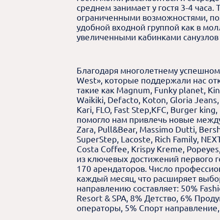
среднем занимает у гостя 3-4 часа. 
ограниченными возможностями, поэ
удобной входной группой как в мол
увеличенными кабинками санузлов и
Благодаря многолетнему успешному
West», которые поддержали нас от
такие как Magnum, Funky planet, Kino
Waikiki, Defacto, Koton, Gloria Jean
Kari, FLO, Fast Step,KFC, Burger king
помогло нам привлечь новые между
Zara, Pull&Bear, Massimo Dutti, Bers
SuperStep, Lacoste, Rich Family, NEX
Costa Coffee, Krispy Kreme, Popeye
из ключевых достижений первого г
170 арендаторов. Число професси
каждый месяц, что расширяет выбо
направлению составляет: 50% Fashi
Resort & SPA, 8% Детство, 6% Прод
операторы, 5% Спорт направление,