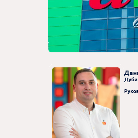
Дан
Дуб
Руко