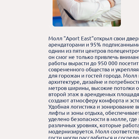
Молл "Aport East"открыл свои двер
арендаторами и 95% подписанными
одним из пяти центров полецентроч
он смог не только привлечь вниман
работы вырасти до 950 000 посетит
современного общества и укрепляя
для горожан и гостей города. Мол
архитектуре, дизайне и потребност
метров ширины, высокие потолки о
второй этаж в арендуемых площад
создают атмосферу комфорта и эсте
Удобная логистика и зонирование 
лифты и зоны отдыха, обеспечивае
уделено безопасности в молле, гд
различных уровнях, которые работа
модернизируется. Молл соответств
гости могли расслабиться и сосред