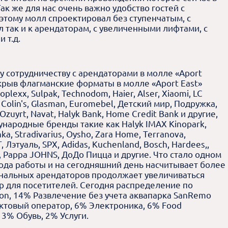
Так же для нас очень важно удобство гостей с
тому молл спроектировал без ступенчатым, с
л так и к арендаторам, с увеличенными лифтами, с
 т.д.
 сотрудничеству с арендаторами в молле «Aport
крыв флагманские форматы в молле «Aport East»
plexx, Sulpak, Technodom, Haier, Alser, Xiaomi, LC
s, Colin's, Glasman, Euromebel, Детский мир, Подружка,
, Ozuyrt, Navat, Halyk Bank, Home Credit Bank и другие,
народные бренды такие как Halyk IMAX Kinopark,
hka, Stradivarius, Oysho, Zara Home, Terranova,
T, Лэтуаль, SPX, Adidas, Kuchenland, Bosch, Hardees,,
s, Pappa JOHNS, ДоДо Пицца и другие. Что стало одном
ода работы и на сегодняшний день насчитывает более
ональных арендаторов продолжает увеличиваться
р для посетителей. Сегодня распределение по
on, 14% Развлечение без учета аквапарка SanRemo
уктовый оператор, 6% Электроника, 6% Food
 3% Обувь, 2% Услуги.