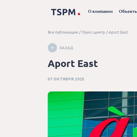
О компании
Объект
Все публикации
/
Пресс-центр
/
Aport East
НАЗАД
Aport East
07 ОКТЯБРЯ 2025