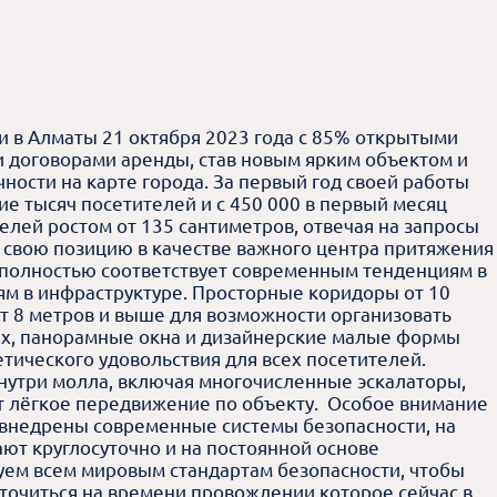
и в Алматы 21 октября 2023 года с 85% открытыми
 договорами аренды, став новым ярким объектом и
ности на карте города. За первый год своей работы
ие тысяч посетителей и с 450 000 в первый месяц
елей ростом от 135 сантиметров, отвечая на запросы
 свою позицию в качестве важного центра притяжения
л полностью соответствует современным тенденциям в
ям в инфраструктуре. Просторные коридоры от 10
т 8 метров и выше для возможности организовать
ях, панорамные окна и дизайнерские малые формы
тического удовольствия для всех посетителей.
внутри молла, включая многочисленные эскалаторы,
т лёгкое передвижение по объекту. Особое внимание
е внедрены современные системы безопасности, на
ют круглосуточно и на постоянной основе
уем всем мировым стандартам безопасности, чтобы
оточиться на времени провождении которое сейчас в