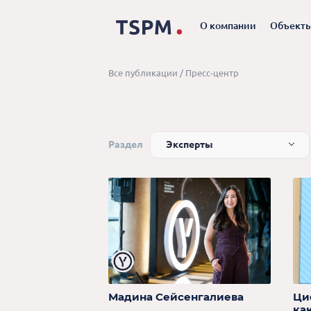
О компании
Объект
Все публикации
/
Пресс-центр
Раздел
Эксперты
Мадина Сейсенгалиева
Ци
ка