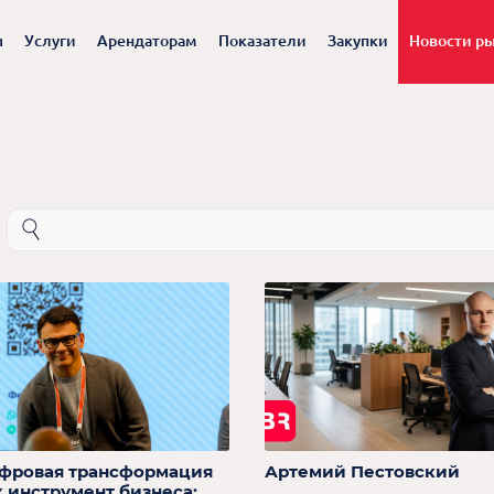
ы
Услуги
Арендаторам
Показатели
Закупки
Новости р
фровая трансформация
Артемий Пестовский
к инструмент бизнеса: