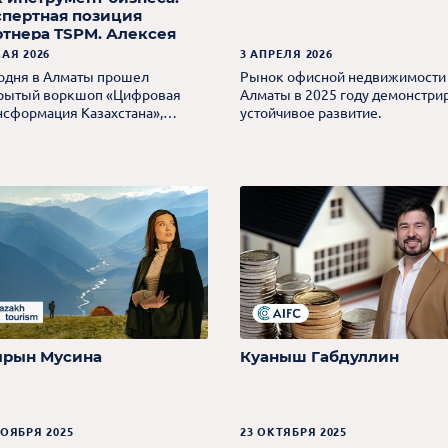
спертная позиция
ртнера TSPM. Алексея
гай
МАЯ 2026
3 АПРЕЛЯ 2026
одня в Алматы прошел
Рынок офисной недвижимости
рытый воркшоп «Цифровая
Алматы в 2025 году демонстри
нсформация Казахстана»,
устойчивое развитие.
анизованный InfoLine и Yandex
aqstan, где партнер TSPM.
ксей Хегай выступил в
нарной дискуссии о
ровизации бизнеса и
мерческой недвижимости.
рын Мусина
Куаныш Габдуллин
НОЯБРЯ 2025
23 ОКТЯБРЯ 2025