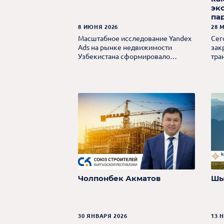
эк
па
Хе
8 ИЮНЯ 2026
28 
Масштабное исследование Yandex
Сег
Ads на рынке недвижимости
зак
Узбекистана сформировало
тра
актуальный портрет покупателя и
орг
выявило ключевые тенденции
Qaz
рынка.
Але
пле
циф
ком
Чолпонбек Акматов
Шы
30 ЯНВАРЯ 2026
13 