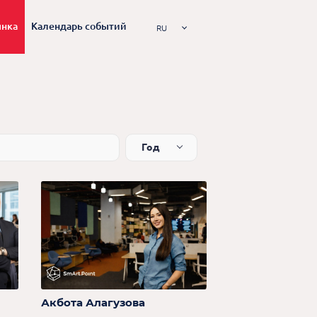
ынка
Календарь событий
RU
Год
Акбота Алагузова