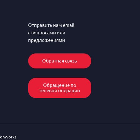
Отправить нам email
с вопросами или
предложениями
Обратная связь
Обращение по
теневой операции
SlonWorks